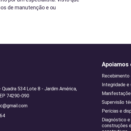
ços de manutenção e ou
Apoiamos d
Recebimento d
Integridade e
 - Quadra 534 Lote 8 - Jardim América,
Manifestações
 CEP 74290-090
Supervisão té
ic@gmail.com
Perícias e dis
364
Diagnóstico e
construções e