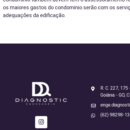
os maiores gastos do condominio serão com os servi
adequações da edificação.
R. C. 227, 175
Goiânia - GO,
enge.diagnost
(62) 98298-1