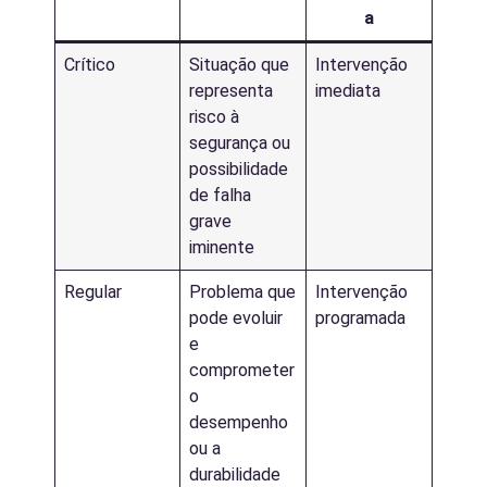
a
Crítico
Situação que
Intervenção
representa
imediata
risco à
segurança ou
possibilidade
de falha
grave
iminente
Regular
Problema que
Intervenção
pode evoluir
programada
e
comprometer
o
desempenho
ou a
durabilidade